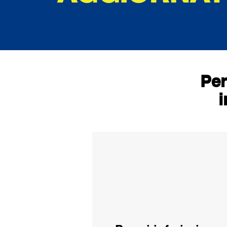
Per
i