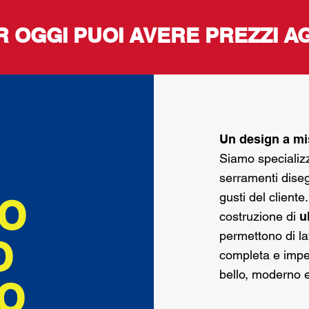
 OGGI PUOI AVERE PREZZI A
Un design a mi
Siamo specializz
serramenti diseg
gusti del cliente
UO
costruzione di
u
permettono di la
O
completa e impe
bello, moderno 
O